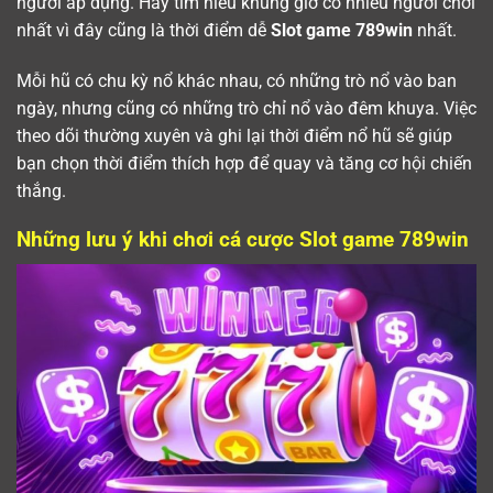
người áp dụng. Hãy tìm hiểu khung giờ có nhiều người chơi
nhất vì đây cũng là thời điểm dễ
Slot game 789win
nhất.
Mỗi hũ có chu kỳ nổ khác nhau, có những trò nổ vào ban
ngày, nhưng cũng có những trò chỉ nổ vào đêm khuya. Việc
theo dõi thường xuyên và ghi lại thời điểm nổ hũ sẽ giúp
bạn chọn thời điểm thích hợp để quay và tăng cơ hội chiến
thắng.
Những lưu ý khi chơi cá cược Slot game 789win