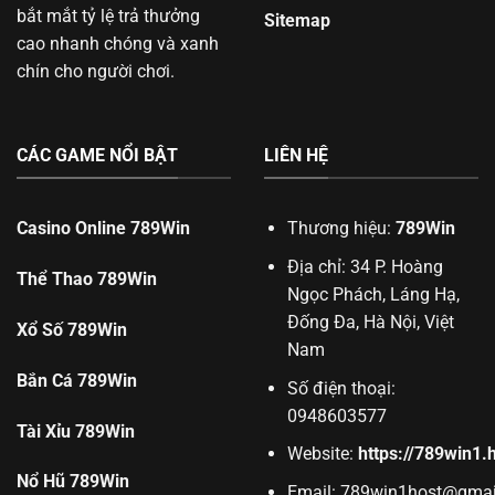
bắt mắt tỷ lệ trả thưởng
Sitemap
cao nhanh chóng và xanh
chín cho người chơi.
CÁC GAME NỔI BẬT
LIÊN HỆ
Casino Online 789Win
Thương hiệu:
789Win
Địa chỉ: 34 P. Hoàng
Thể Thao 789Win
Ngọc Phách, Láng Hạ,
Đống Đa, Hà Nội, Việt
Xổ Số 789Win
Nam
Bắn Cá 789Win
Số điện thoại:
0948603577
Tài Xỉu 789Win
Website:
https://789win1.
Nổ Hũ 789Win
Email:
789win1host@gmai