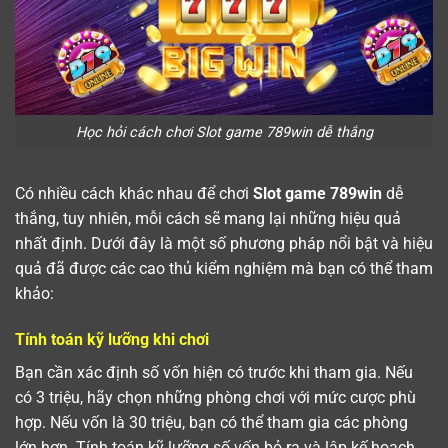
Học hỏi cách chơi Slot game 789win dễ thắng
Có nhiều cách khác nhau để chơi
Slot game 789win
dễ
thắng, tuy nhiên, mỗi cách sẽ mang lại những hiệu quả
nhất định. Dưới đây là một số phương pháp nổi bật và hiệu
quả đã được các cao thủ kiểm nghiệm mà bạn có thể tham
khảo:
Tính toán kỹ lưỡng khi chơi
Bạn cần xác định số vốn hiện có trước khi tham gia. Nếu
có 3 triệu, hãy chọn những phòng chơi với mức cược phù
hợp. Nếu vốn là 30 triệu, bạn có thể tham gia các phòng
lớn hơn. Tính toán kỹ lưỡng số vốn bỏ ra và lập kế hoạch