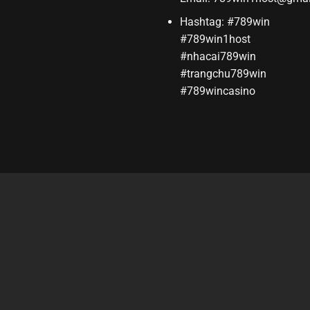
Hashtag: #789win
#789win1host
#nhacai789win
#trangchu789win
#789wincasino