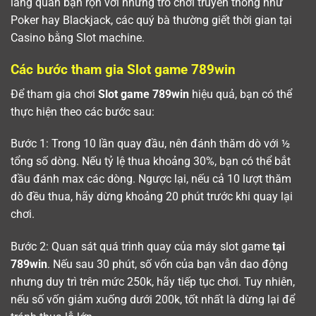
lang quân bận rộn với những trò chơi truyền thống như
Poker hay Blackjack, các quý bà thường giết thời gian tại
Casino bằng Slot machine.
Các bước tham gia Slot game 789win
Để tham gia chơi
Slot game 789win
hiệu quả, bạn có thể
thực hiện theo các bước sau:
Bước 1: Trong 10 lần quay đầu, nên đánh thăm dò với ½
tổng số dòng. Nếu tỷ lệ thua khoảng 30%, bạn có thể bắt
đầu đánh max các dòng. Ngược lại, nếu cả 10 lượt thăm
dò đều thua, hãy dừng khoảng 20 phút trước khi quay lại
chơi.
Bước 2: Quan sát quá trình quay của máy slot game
tại
789win
. Nếu sau 30 phút, số vốn của bạn vẫn dao động
nhưng duy trì trên mức 250k, hãy tiếp tục chơi. Tuy nhiên,
nếu số vốn giảm xuống dưới 200k, tốt nhất là dừng lại để