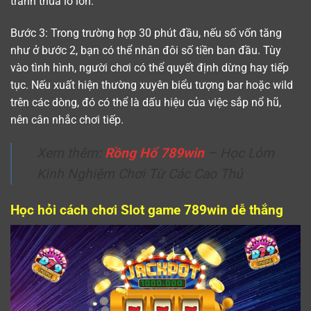
tránh thua lỗ lớn.
Bước 3: Trong trường hợp 30 phút đầu, nếu số vốn tăng
như ở bước 2, bạn có thể nhân đôi số tiền ban đầu. Tùy
vào tình hình, người chơi có thể quyết định dừng hay tiếp
tục. Nếu xuất hiện thường xuyên biểu tượng bar hoặc wild
trên các dòng, đó có thể là dấu hiệu của việc sắp nổ hũ,
nên cân nhắc chơi tiếp.
Xem thêm:
Rồng Hổ 789win
– Học Lỏm
Kinh Nghiệm Chơi Từ Các Cao Thủ
Học hỏi cách chơi Slot game 789win dễ thắng