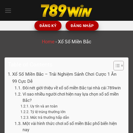
Chuyển
đến
nội
dung
ĐĂNG KÝ
ĐĂNG NHẬP
Home
-
Xổ Số Miền Bắc
Table of Contents
Xổ Số Miền Bắc – Trải Nghiệm Sảnh Chơi Cược 1 Ăn
99 Cực Dễ
Đôi nét giới thiệu về xổ số miền Bắc tại nhà cái 789win
Vì sao nhiều người chơi hiện nay lựa chọn xổ số miền
Bắc?
Uy tín và an toàn
Tỷ lệ trúng thưởng lớn
Mức trả thưởng hấp dẫn
Một vài hình thức chơi xổ số miền Bắc phổ biến hiện
nay