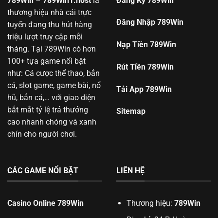
789Win
–
789Win1.host
là
Đăng Ký 789Win
thương hiệu nhà cái trực
Đăng Nhập 789Win
tuyến đang thu hút hàng
triệu lượt truy cập mỗi
Nạp Tiền 789Win
tháng. Tại 789Win có hơn
100+ tựa game nổi bật
Rút Tiền 789Win
như: Cá cược thể thao, bắn
cá, slot game, game bài, nổ
Tải App 789Win
hũ, bắn cá,… với giao diện
bắt mắt tỷ lệ trả thưởng
Sitemap
cao nhanh chóng và xanh
chín cho người chơi.
CÁC GAME NỔI BẬT
LIÊN HỆ
Casino Online 789Win
Thương hiệu:
789Win