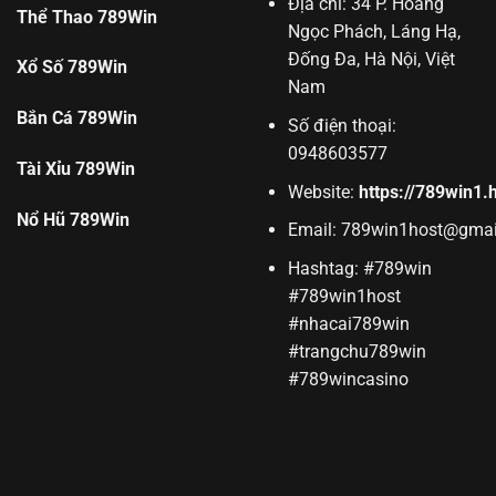
Địa chỉ: 34 P. Hoàng
Thể Thao 789Win
Ngọc Phách, Láng Hạ,
Đống Đa, Hà Nội, Việt
Xổ Số 789Win
Nam
Bắn Cá 789Win
Số điện thoại:
0948603577
Tài Xỉu 789Win
Website:
https://789win1.
Nổ Hũ 789Win
Email:
789win1host@gmai
Hashtag: #789win
#789win1host
#nhacai789win
#trangchu789win
#789wincasino