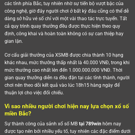
các tỉnh phía Bắc, tuy nhiên nhờ sự tiến bộ vượt bậc của
công nghệ, giờ đây người chơi ở bất kỳ đâu cũng có thể dễ
dàng sở hữu vé số chỉ với một vài thao tác trực tuyến. Tất
cả quy trình quay thưởng đều được thực hiện theo quy
định, công khai và hoàn toàn không có sự can thiệp hay
gian lận.
Cơ cấu giải thưởng của XSMB được chia thành 10 hạng
khác nhau, mức thưởng thấp nhất là 40.000 VNĐ, trong khi
mức thưởng cao nhất lên đến 1.000.000.000 VNĐ. Thời
gian quay thưởng diễn ra đều đặn tại các tỉnh thành, người
chơi nên theo dõi kết quả vào lúc 18h15 hàng ngày để
thuận lợi cho việc đối chiếu.
Vì sao nhiều người chơi hiện nay lựa chọn xổ số
miền Bắc?
Sự thành công của sảnh xổ số MB
tại
789win
hôm nay
được tạo nên bởi nhiều yếu tố, tuy nhiên các đặc điểm dưới