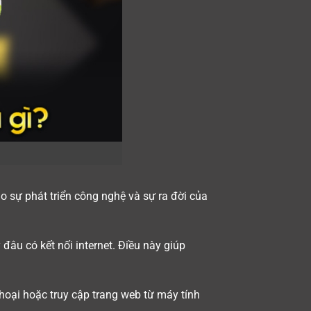
o sự phát triển công nghệ và sự ra đời của
 đâu có kết nối internet. Điều này giúp
hoại hoặc truy cập trang web từ máy tính