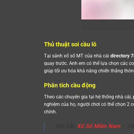
Thủ thuật soi cầu lô
Tại sảnh xổ số MT của nhà cái
directory 
quay trước. Anh em có thể lựa chọn các co
giúp tối ưu hóa khả năng chiến thắng thông
Phân tích cầu động
Theo các chuyên gia tại hệ thống nhà cá
nghiệm của họ, người chơi có thể chọn 2 c
chỉnh.
Nổi bật:
Xổ Số Miền Nam
– Ch