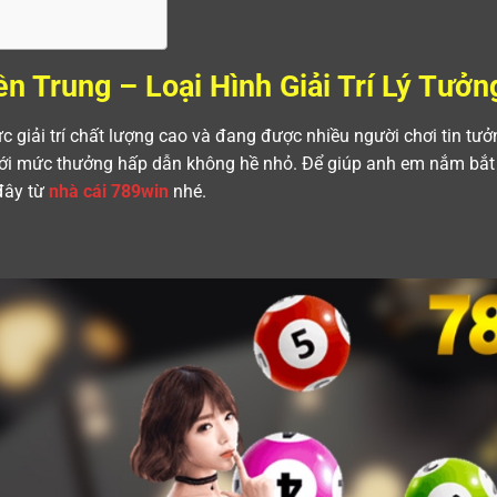
n Trung – Loại Hình Giải Trí Lý Tưở
c giải trí chất lượng cao và đang được nhiều người chơi tin tưở
với mức thưởng hấp dẫn không hề nhỏ. Để giúp anh em nắm bắt nh
 đây từ
nhà cái 789win
nhé.