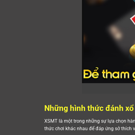
Những hình thức đánh xổ 
XSMT là một trong những sự lựa chọn hàng
thức chơi khác nhau để đáp ứng sở thích 