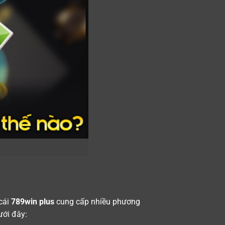
cái
789win plus
cung cấp nhiều phương
ưới đây: