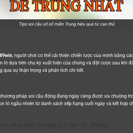
Tips soi cầu xổ số miền Trung hiệu quả từ cao thủ
789win
, người chơi có thể cải thiện chiến lược của mình bằng các
n lô dựa trên chu kỳ xuất hiện của chúng và đặt cược sau khi 
 qua sự thận trọng và phân tích chi tiết.
i, phương pháp soi cầu động đang ngày càng được ưa chuộng tr
on lô ngẫu nhiên từ danh sách xếp hạng cuối ngày và kết hợp c
inh Phục Giải Thưởng Cực Cao Tại 789win