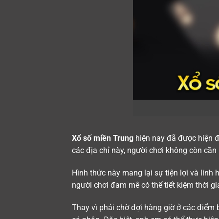
Xổ số miền Trung
hiện nay đã được hiện đạ
các địa chỉ này, người chơi không còn cần
Hình thức này mang lại sự tiện lợi và linh 
người chơi đam mê có thể tiết kiệm thời g
Thay vì phải chờ đợi hàng giờ ở các điểm 