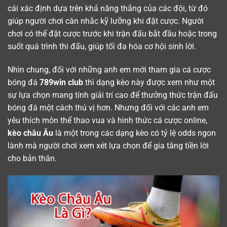
cái xác định dựa trên khả năng thắng của các đội, từ đó
giúp người chơi cân nhắc kỹ lưỡng khi đặt cược. Người
chơi có thể đặt cược trước khi trận đấu bắt đầu hoặc trong
suốt quá trình thi đấu, giúp tối đa hóa cơ hội sinh lời.
Nhìn chung, đối với những anh em mới tham gia cá cược
bóng đá
789win club
thì dạng kèo này được xem như một
sự lựa chọn mang tính giải trí cao để thưởng thức trận đấu
bóng đá một cách thú vị hơn. Nhưng đối với các anh em
yêu thích môn thể thao vua và hình thức cá cược online,
kèo châu Âu
là một trong các dạng kèo có tỷ lệ odds ngon
lành mà người chơi xem xét lựa chọn để gia tăng tiền lời
cho bản thân.