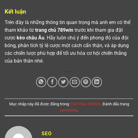
Kết luận
Trên đây là những thông tin quan trọng mà anh em có thể
tham khảo từ
trang chủ 789win
trước khi tham gia đặt
cược
kèo châu Âu
. Hãy luôn chú ý đến phong độ của đội
bóng, phân tích tỷ lệ cược một cách cẩn thận, và áp dụng
các chiến lược phù hợp để tối ưu hóa cơ hội chiến thắng
của bản thân nhé.
Mục nhập này đã được đăng trong
Thể Thao 789Win
. Đánh dấu trang
permalink
.
SEO