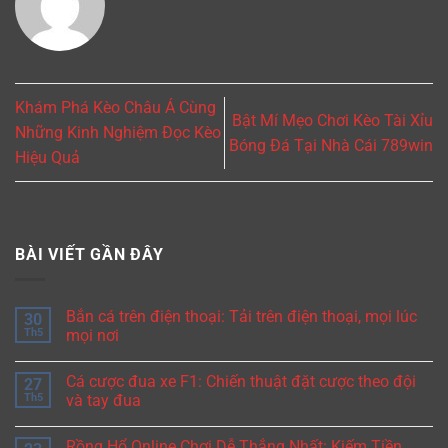
Khám Phá Kèo Châu Á Cùng
Bật Mí Mẹo Chơi Kèo Tài Xỉu
Những Kinh Nghiệm Đọc Kèo
Bóng Đá Tại Nhà Cái 789win
Hiệu Quả
BÀI VIẾT GẦN ĐÂY
Bắn cá trên điện thoại: Tải trên điện thoại, mọi lúc
30
Th5
mọi nơi
Cá cược đua xe F1: Chiến thuật đặt cược theo đội
27
Th5
và tay đua
Rồng Hổ Online Chơi Dễ Thắng Nhất: Kiếm Tiền