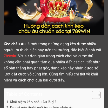
Kèo châu Âu
là một trong những dạng kèo được nhiều
người ưa thích hiện nay trên thị trường, đặc biệt ở nhà cái
789win
. Với sự đơn giản trong cách chơi và cược thủ
không cần phải quan tâm quá nhiều đến các chi tiết như
số bàn thắng hay phạt góc, dạng kèo này nhận được số
lượt đặt cược vô cùng lớn. Cùng tìm hiểu chi tiết về khái
niệm và cách chơi qua bài dưới đây.
Table of Contents
Khái niệm kèo châu Âu là gì?
Đọc vị các thuật ngữ trong kèo châu Âu