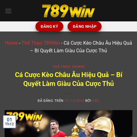
Chuyển
đến
nội
dung
ĐĂNG KÝ
ĐĂNG NHẬP
Home
-
Thể Thao 789Win
-
Cá Cược Kèo Châu Âu Hiệu Quả
– Bí Quyết Làm Giàu Của Cược Thủ
THỂ THAO 789WIN
Cá Cược Kèo Châu Âu Hiệu Quả – Bí
Quyết Làm Giàu Của Cược Thủ
ĐÃ ĐĂNG TRÊN
01/12/2024
BỞI
SEO
01
Th12