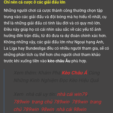
Chỉ nên cá cược ở các giải đấu lớn
Những người chơi cá cược thành công thường chọn tập
trung vào các giải đấu và đội bóng mà họ hiểu rõ nhất, cụ
thể là những giải đấu có tính lâu đời và có quy mô lớn.
Điều này giúp họ có cái nhìn sâu sắc về các yếu tố ảnh
hưởng đến trận đấu, từ đó đưa ra dự đoán chính xác hơn.
Không những vậy, các giải đấu lớn như Ngoại hạng Anh,
La Liga hay Bundesliga đều có nhiều người tham gia, sẽ có
những phân tích cụ thể hơn cho người chơi tham khảo
trước khi xuống tiền vào
kèo châu Âu
phù hợp.
Xem thêm: Khám Phá
Kèo Châu Á
Cùng
Những Kinh Nghiệm Đọc Kèo Hiệu Quả
Xem nhà cái uy tín:
nhà cái win79
,
789win
,
trang chủ 789win
,
789win
,
trang
chủ 789win
,
98win
,
nhà cái 98win