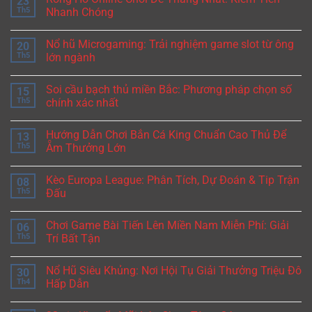
23
Th5
Nhanh Chóng
Nổ hũ Microgaming: Trải nghiệm game slot từ ông
20
Th5
lớn ngành
Soi cầu bạch thủ miền Bắc: Phương pháp chọn số
15
Th5
chính xác nhất
Hướng Dẫn Chơi Bắn Cá King Chuẩn Cao Thủ Để
13
Th5
Ẵm Thưởng Lớn
Kèo Europa League: Phân Tích, Dự Đoán & Tip Trận
08
Th5
Đấu
Chơi Game Bài Tiến Lên Miền Nam Miễn Phí: Giải
06
Th5
Trí Bất Tận
Nổ Hũ Siêu Khủng: Nơi Hội Tụ Giải Thưởng Triệu Đô
30
Th4
Hấp Dẫn