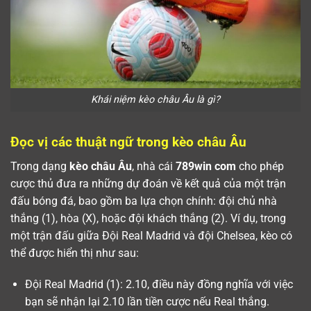
Khái niệm kèo châu Âu là gì?
Đọc vị các thuật ngữ trong kèo châu Âu
Trong dạng
kèo châu Âu
, nhà cái
789win com
cho phép
cược thủ đưa ra những dự đoán về kết quả của một trận
đấu bóng đá, bao gồm ba lựa chọn chính: đội chủ nhà
thắng (1), hòa (X), hoặc đội khách thắng (2). Ví dụ, trong
một trận đấu giữa Đội Real Madrid và đội Chelsea, kèo có
thể được hiển thị như sau:
Đội Real Madrid (1): 2.10, điều này đồng nghĩa với việc
bạn sẽ nhận lại 2.10 lần tiền cược nếu Real thắng.