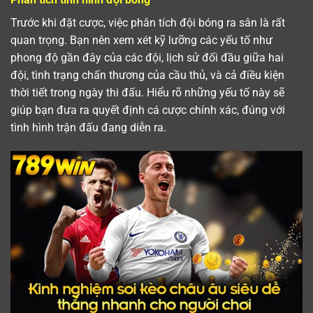
Trước khi đặt cược, việc phân tích đội bóng ra sân là rất
quan trọng. Bạn nên xem xét kỹ lưỡng các yếu tố như
phong độ gần đây của các đội, lịch sử đối đầu giữa hai
đội, tình trạng chấn thương của cầu thủ, và cả điều kiện
thời tiết trong ngày thi đấu. Hiểu rõ những yếu tố này sẽ
giúp bạn đưa ra quyết định cá cược chính xác, đúng với
tình hình trận đấu đang diễn ra.