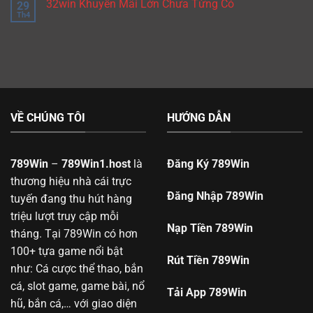
32win Khuyến Mãi Lớn Chưa Từng Có
29
Th4
VỀ CHÚNG TÔI
HƯỚNG DẪN
789Win
–
789Win1.host
là
Đăng Ký 789Win
thương hiệu nhà cái trực
Đăng Nhập 789Win
tuyến đang thu hút hàng
triệu lượt truy cập mỗi
Nạp Tiền 789Win
tháng. Tại 789Win có hơn
100+ tựa game nổi bật
Rút Tiền 789Win
như: Cá cược thể thao, bắn
cá, slot game, game bài, nổ
Tải App 789Win
hũ, bắn cá,… với giao diện