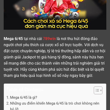
Mega 6/45
tại nhà cái
789win
là nơi thu hút đông đảo
người chơi yêu thích cá cược xổ số trực tuyến. Với dịch vụ
đặt cược chuyên nghiệp, tỷ lệ trả thưởng hấp dẫn và cơ hội
giành giải Jackpot trị giá hàng tỷ đồng, sảnh này hứa hẹn
sẽ mang đến cho các thành viên những trải nghiệm giải trí
tuyệt vời. Hãy cùng khám phá sức hút đặc biệt và bí quyết
tham gia hiệu quả loại hình xổ số này ngay bây giờ.
Table of Contents
Mega 6/45 là gì?
Những ưu điểm khiến Mega 6/45 là trò chơi không nên
bỏ lỡ