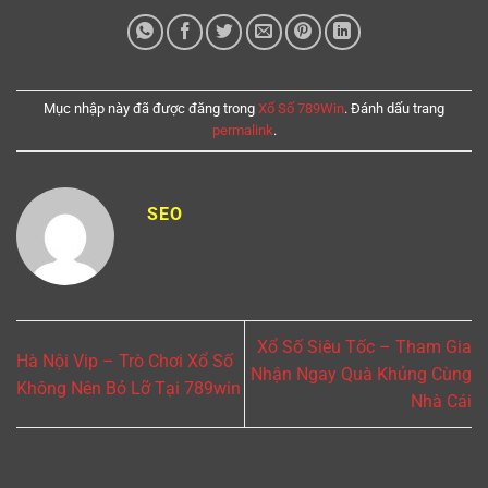
Mục nhập này đã được đăng trong
Xổ Số 789Win
. Đánh dấu trang
permalink
.
SEO
Xổ Số Siêu Tốc – Tham Gia
Hà Nội Vip – Trò Chơi Xổ Số
Nhận Ngay Quà Khủng Cùng
Không Nên Bỏ Lỡ Tại 789win
Nhà Cái