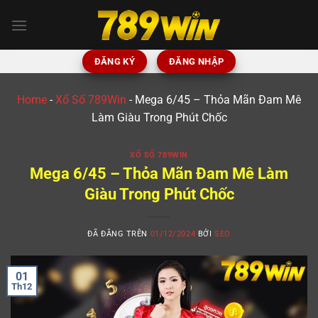
Chuyển
đến
nội
dung
ĐĂNG KÝ
ĐĂNG NHẬP
Home
-
Xổ Số 789Win
-
Mega 6/45 – Thỏa Mãn Đam Mê
Làm Giàu Trong Phút Chốc
XỔ SỐ 789WIN
Mega 6/45 – Thỏa Mãn Đam Mê Làm
Giàu Trong Phút Chốc
ĐÃ ĐĂNG TRÊN
01/12/2024
BỞI
SEO
01
Th12