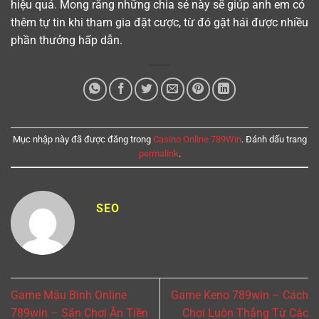
hiệu quả. Mong rằng những chia sẻ này sẽ giúp anh em có
thêm tự tin khi tham gia đặt cược, từ đó gặt hái được nhiều
phần thưởng hấp dẫn.
Mục nhập này đã được đăng trong
Casino Online 789Win
. Đánh dấu trang
permalink
.
SEO
Game Mậu Binh Online
Game Keno 789win – Cách
789win – Sân Chơi Ăn Tiền
Chơi Luôn Thắng Từ Các