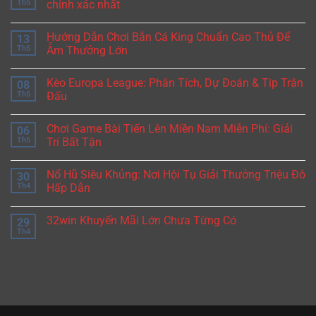
Th5
chính xác nhất
Hướng Dẫn Chơi Bắn Cá King Chuẩn Cao Thủ Để
13
Th5
Ẵm Thưởng Lớn
Kèo Europa League: Phân Tích, Dự Đoán & Tip Trận
08
Th5
Đấu
Chơi Game Bài Tiến Lên Miền Nam Miễn Phí: Giải
06
Th5
Trí Bất Tận
Nổ Hũ Siêu Khủng: Nơi Hội Tụ Giải Thưởng Triệu Đô
30
Th4
Hấp Dẫn
32win Khuyến Mãi Lớn Chưa Từng Có
29
Th4