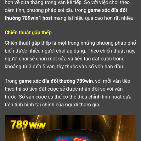
hơn về cửa thắng trong ván kế tiếp. So với việc chơi theo
cảm tính, phương pháp soi cầu trong
game xóc đĩa đổi
thưởng 789win1 host
mang lại hiệu quả cao hơn rất nhiều.
Chiến thuật gấp thếp
Chiến thuật gấp thếp là một trong những phương pháp phổ
biến được nhiều người chơi áp dụng. Theo chiến thuật này,
người chơi sẽ chọn một cửa và liên tục đặt cược trong
khoảng từ 3 đến 5 ván, tùy thuộc vào số vốn ban đầu.
Trong
game xóc đĩa đổi thưởng 789win
, với mỗi ván tiếp
theo thì số tiền đặt cược sẽ được nhân đôi so với ván
trước. Số ván cược cụ thể có thể điều chỉnh linh hoạt dựa
trên tình hình tài chính của người tham gia.