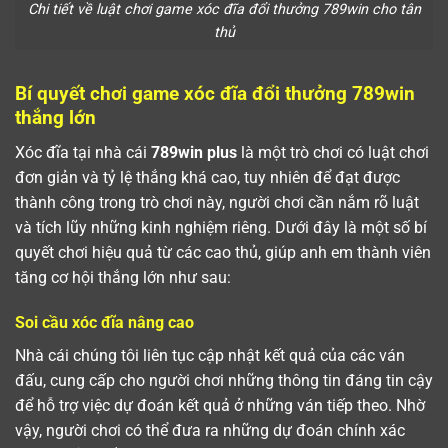
Chi tiết về luật chơi game xóc đĩa đổi thưởng 789win cho tân
thủ
Bí quyết chơi game xóc đĩa đổi thưởng 789win
thắng lớn
Xóc đĩa tại nhà cái
789win plus
là một trò chơi có luật chơi
đơn giản và tỷ lệ thắng khá cao, tuy nhiên để đạt được
thành công trong trò chơi này, người chơi cần nắm rõ luật
và tích lũy những kinh nghiệm riêng. Dưới đây là một số bí
quyết chơi hiệu quả từ các cao thủ, giúp anh em thành viên
tăng cơ hội thắng lớn như sau:
Soi cầu xóc đĩa nâng cao
Nhà cái chúng tôi liên tục cập nhật kết quả của các ván
đấu, cung cấp cho người chơi những thông tin đáng tin cậy
để hỗ trợ việc dự đoán kết quả ở những ván tiếp theo. Nhờ
vậy, người chơi có thể đưa ra những dự đoán chính xác