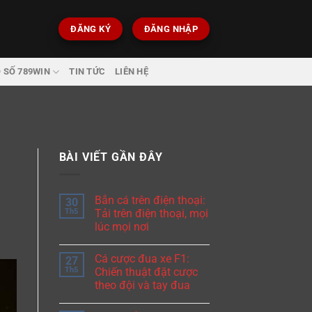
ĐĂNG KÝ
ĐĂNG NHẬP
 SỐ 789WIN
TIN TỨC
LIÊN HỆ
BÀI VIẾT GẦN ĐÂY
Bắn cá trên điện thoại:
30
Th5
Tải trên điện thoại, mọi
lúc mọi nơi
Cá cược đua xe F1:
27
Th5
Chiến thuật đặt cược
theo đội và tay đua