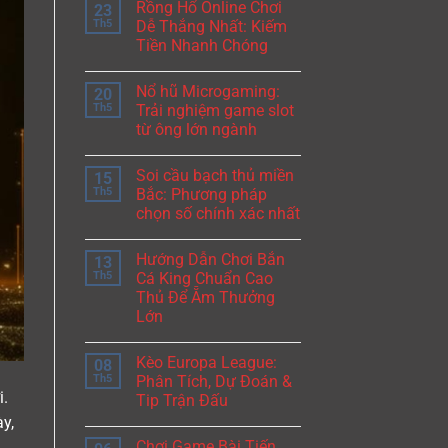
Rồng Hổ Online Chơi
23
Th5
Dễ Thắng Nhất: Kiếm
Tiền Nhanh Chóng
Nổ hũ Microgaming:
20
Th5
Trải nghiệm game slot
từ ông lớn ngành
Soi cầu bạch thủ miền
15
Th5
Bắc: Phương pháp
chọn số chính xác nhất
Hướng Dẫn Chơi Bắn
13
Th5
Cá King Chuẩn Cao
Thủ Để Ẵm Thưởng
Lớn
Kèo Europa League:
08
Th5
Phân Tích, Dự Đoán &
i.
Tip Trận Đấu
y,
Chơi Game Bài Tiến