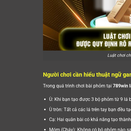
Luật chơi c
Người chơi cần hiểu thuật ngữ g
Trong quá trình chơi bài phỏm tại
789win l
Ù: Khi bạn tạo được 3 bộ phỏm từ 9 lá 
Ù tròn: Tất cả các lá trên tay bạn đều t
Cạ: Hai quân bài có khả năng tạo thàn
Móm (Cháy): Không có bộ phỏm nào sau