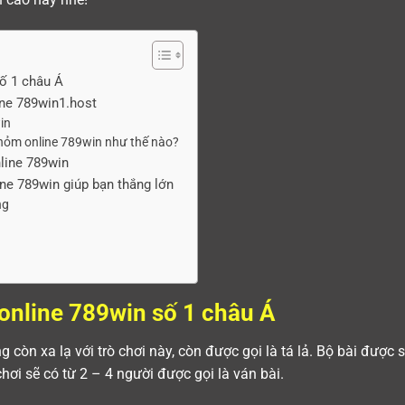
ố 1 châu Á
ne 789win1.host
in
hỏm online 789win như thế nào?
line 789win
e 789win giúp bạn thắng lớn
ng
online 789win số 1 châu Á
òn xa lạ với trò chơi này, còn được gọi là tá lả. Bộ bài được 
chơi sẽ có từ 2 – 4 người được gọi là ván bài.