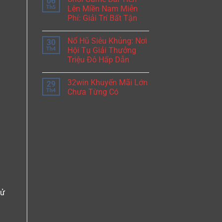
06
Th5
Lên Miền Nam Miễn
Phí: Giải Trí Bất Tận
Nổ Hũ Siêu Khủng: Nơi
30
Th4
Hội Tụ Giải Thưởng
Triệu Đô Hấp Dẫn
32win Khuyến Mãi Lớn
29
Th4
Chưa Từng Có
sử