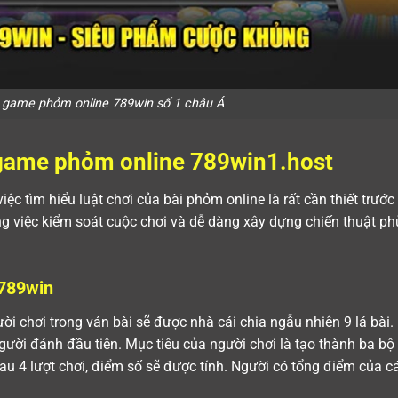
về game phỏm online 789win số 1 châu Á
 game phỏm online 789win1.host
ệc tìm hiểu luật chơi của bài phỏm online là rất cần thiết trước
ong việc kiểm soát cuộc chơi và dễ dàng xây dựng chiến thuật ph
 789win
ười chơi trong ván bài sẽ được nhà cái chia ngẫu nhiên 9 lá bài.
gười đánh đầu tiên. Mục tiêu của người chơi là tạo thành ba bộ
sau 4 lượt chơi, điểm số sẽ được tính. Người có tổng điểm của c