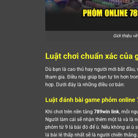
Giới thiệu 
Luật chơi chuẩn xác của
Dù bạn là cao thủ hay người mới bắt đầu, vi
tham gia. Điều này giúp bạn tự tin hơn tr
hợp. Dưới đây là những điều cơ bản:
Luật đánh bài game phỏm online
Khi chơi trên nền tảng
789win link
, mỗi ng
Người làm cái sẽ nhận thêm một lá và là n
phỏm từ 9 lá bài đó để ù. Nếu không ai ù 
lá bài lẻ thấp nhất sẽ là người chiến thắng.