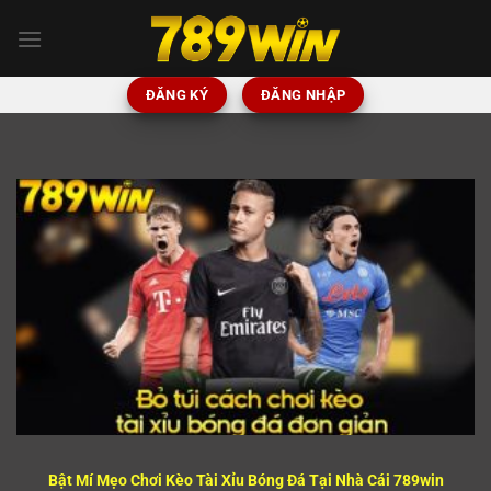
Chuyển
đến
nội
dung
ĐĂNG KÝ
ĐĂNG NHẬP
Bật Mí Mẹo Chơi Kèo Tài Xỉu Bóng Đá Tại Nhà Cái 789win