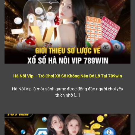
Hà Nội Vip – Trò Chơi Xổ Số Không Nên Bỏ Lỡ Tại 789win
Hà Nội Vip là một sảnh game được đông đảo người chơi yêu
thích nhờ [...]