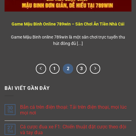
Game Mậu Binh Online 789win – Sân Chơi Ăn Tiền Nhà Cái
Game Mậu Binh online 789win là một sân chơi trực tuyến thu
hút đông đủ [...]
1
2
3
BÀI VIẾT GẦN ĐÂY
Bắn cá trên điện thoại: Tải trên điện thoại, mọi lúc
30
Th5
mọi nơi
Cá cược đua xe F1: Chiến thuật đặt cược theo đội
27
Th5
và tay đua