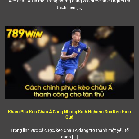
Kèo châu Âu là một trong những dạng kèo được nhiều người ưa
thích hiện [...]
Khám Phá Kèo Châu Á Cùng Những Kinh Nghiệm Đọc Kèo Hiệu
Quả
Trong lĩnh vực cá cược, kèo Châu Á đang trở thành một yếu tố
quan [...]