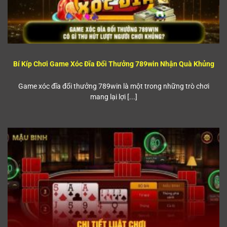
Bí Kíp Chơi Game Xóc Đĩa Đổi Thưởng 789win Nhận Quà Khủng
Game xóc đĩa đổi thưởng 789win là một trong những trò chơi
mang lại lợi [...]