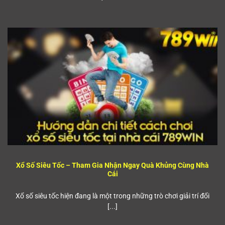
Xổ Số Siêu Tốc – Tham Gia Nhận Ngay Quà Khủng Cùng Nhà
Cái
Xổ số siêu tốc hiện đang là một trong những trò chơi giải trí đổi
[...]