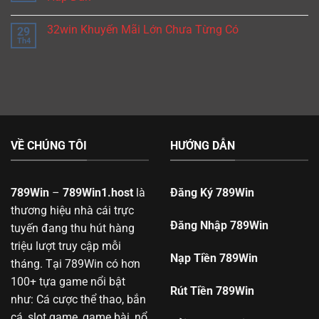
32win Khuyến Mãi Lớn Chưa Từng Có
29
Th4
VỀ CHÚNG TÔI
HƯỚNG DẪN
789Win
–
789Win1.host
là
Đăng Ký 789Win
thương hiệu nhà cái trực
Đăng Nhập 789Win
tuyến đang thu hút hàng
triệu lượt truy cập mỗi
Nạp Tiền 789Win
tháng. Tại 789Win có hơn
100+ tựa game nổi bật
Rút Tiền 789Win
như: Cá cược thể thao, bắn
cá, slot game, game bài, nổ