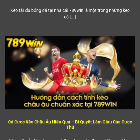
Kèo tài xỉu bóng đá tại nhà cái 789win là một trong những kèo
cá [...]
Cá Cược Kèo Châu Âu Hiệu Quả – Bí Quyết Làm Giàu Của Cược
Thủ